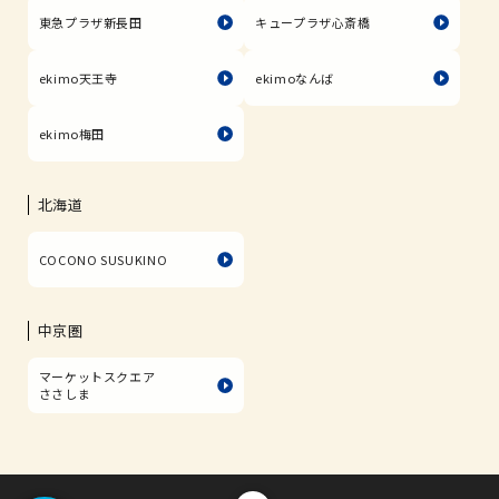
東急プラザ新長田
キュープラザ心斎橋
ekimo天王寺
ekimoなんば
ekimo梅田
北海道
COCONO SUSUKINO
中京圏
マーケットスクエア
ささしま