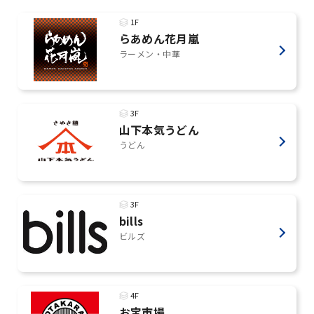
1F
らあめん花月嵐
ラーメン・中華
3F
山下本気うどん
うどん
3F
bills
ビルズ
4F
お宝市場