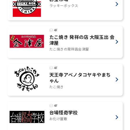
ラッキーボックス
4F
たこ焼き 発祥の店 大阪玉出 会
津屋
たこ焼きの発祥店会津屋
4F
天王寺アベノタコヤキやまち
ゃん
たこ焼き
4F
台場怪奇学校
お化け屋敷