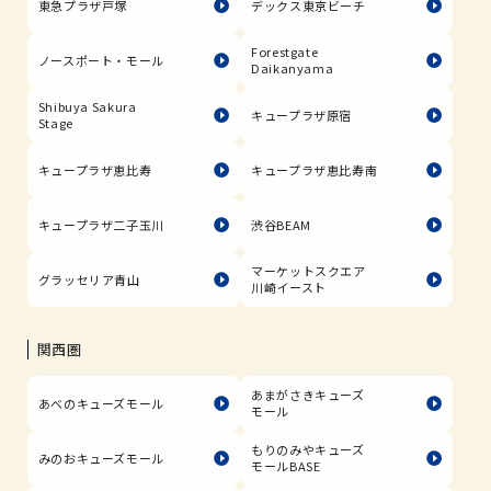
東急プラザ戸塚
デックス東京ビーチ
Forestgate
ノースポート・モール
Daikanyama
Shibuya Sakura
キュープラザ原宿
Stage
キュープラザ恵比寿
キュープラザ恵比寿南
キュープラザ二子玉川
渋谷BEAM
マーケットスクエア
グラッセリア青山
川崎イースト
関西圏
あまがさきキューズ
あべのキューズモール
モール
もりのみやキューズ
みのおキューズモール
モールBASE