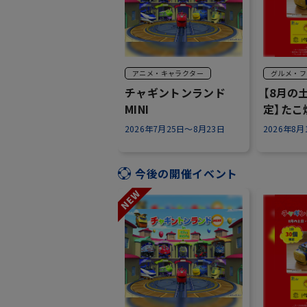
アニメ・キャラクター
グルメ・フ
チャギントンランド
【8月の
MINI
定】たこ
ントン✨
2026年7月25日～8月23日
2026年8
今後の開催イベント