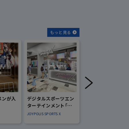
もっと見る
メンが入
デジタルスポーツエン
カザーナが贈る、新
ターテインメント「ジ
覚のインドカレー
ョイポリススポーツX」
JOYPOLIS SPORTS X
カザーナ
グランドオープン！