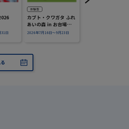
体験型
アニメ・キャラクター
026
カブト・クワガタ ふれ
ミニオンズ＆モンス
あいの森 in お台場
ーズ お台場大冒険ス
2026
ンプラリー開催！
月31日
2026年7月16日～9月23日
2026年7月25日～8月23日
見る