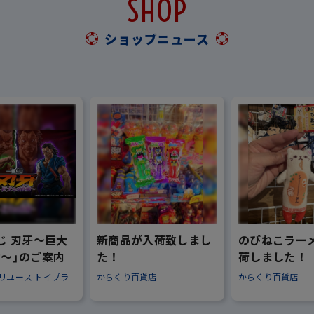
SHOP
ショップニュース
じ 刃牙～巨大
新商品が入荷致しまし
のびねこラー
～」のご案内
た！
荷しました！
リユース トイプラ
からくり百貨店
からくり百貨店