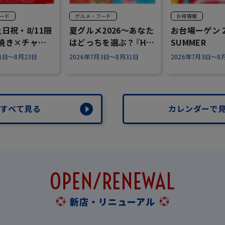
ード
グルメ・フード
お得情報
土日祝・8/11限
夏グルメ2026～あなた
お台場ーゲン 2
焼き×チャギ
はどっちを選ぶ？『Hot
SUMMER
or Cool』～
月1日～8月23日
2026年7月3日～8月31日
2026年7月3日～8
すべて見る
カレンダーで
OPEN/RENEWAL
新店・リニューアル