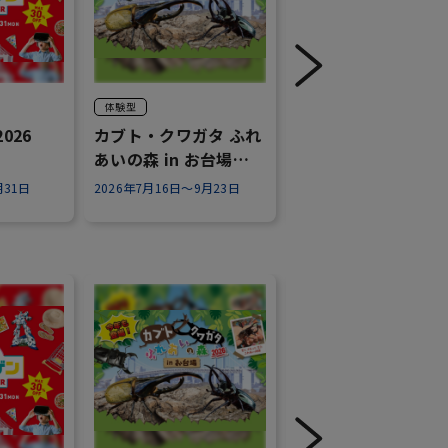
体験型
アニメ・キャラクター
026
カブト・クワガタ ふれ
ミニオンズ＆モンス
あいの森 in お台場
ーズ お台場大冒険ス
2026
ンプラリー開催！
月31日
2026年7月16日～9月23日
2026年7月25日～8月23日