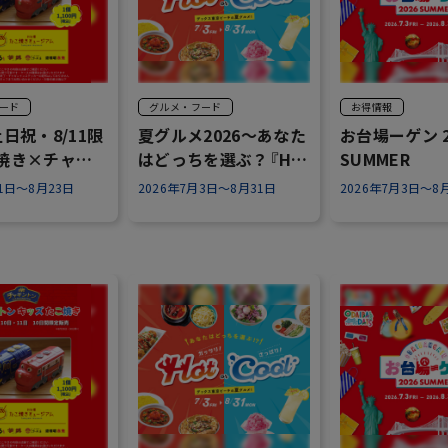
ード
グルメ・フード
お得情報
土日祝・8/11限
夏グルメ2026～あなた
お台場ーゲン 2
焼き×チャギ
はどっちを選ぶ？『Hot
SUMMER
or Cool』～
月1日～8月23日
2026年7月3日～8月31日
2026年7月3日～8