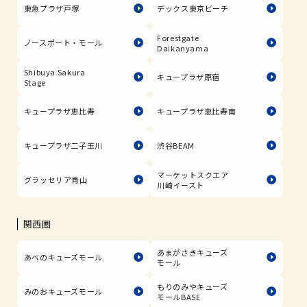
東急プラザ戸塚
デックス東京ビーチ
Forestgate
ノースポート・モール
Daikanyama
Shibuya Sakura
キュープラザ原宿
Stage
キュープラザ恵比寿
キュープラザ恵比寿南
キュープラザ二子玉川
渋谷BEAM
マーケットスクエア
グラッセリア青山
川崎イースト
関西圏
あまがさきキューズ
あべのキューズモール
モール
もりのみやキューズ
みのおキューズモール
モールBASE