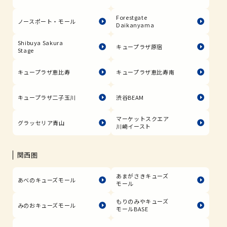
Forestgate
ノースポート・モール
Daikanyama
Shibuya Sakura
キュープラザ原宿
Stage
キュープラザ恵比寿
キュープラザ恵比寿南
キュープラザ二子玉川
渋谷BEAM
マーケットスクエア
グラッセリア青山
川崎イースト
関西圏
あまがさきキューズ
あべのキューズモール
モール
もりのみやキューズ
みのおキューズモール
モールBASE