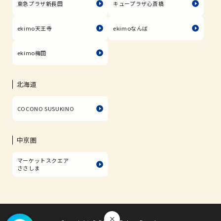
東急プラザ新長田
キュープラザ心斎橋
ekimo天王寺
ekimoなんば
ekimo梅田
北海道
COCONO SUSUKINO
中京圏
マーケットスクエア
ささしま