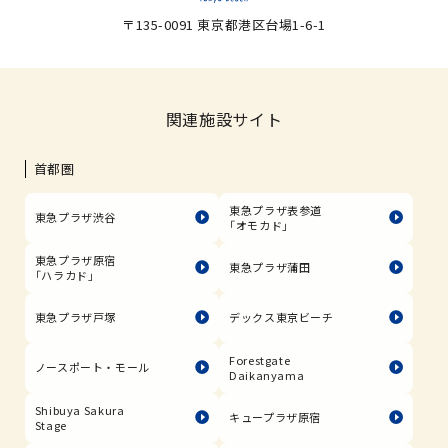
〒135-0091 東京都港区台場1-6-1
関連施設サイト
首都圏
東急プラザ表参道
東急プラザ渋谷
「オモカド」
東急プラザ原宿
東急プラザ蒲田
「ハラカド」
東急プラザ戸塚
デックス東京ビーチ
Forestgate
ノースポート・モール
Daikanyama
Shibuya Sakura
キュープラザ原宿
Stage