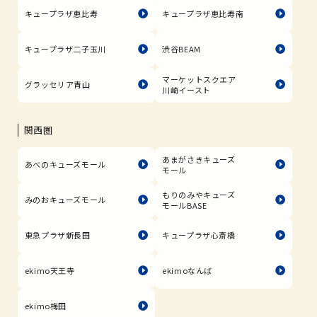
キュープラザ恵比寿
キュープラザ恵比寿南
キュープラザ二子玉川
渋谷BEAM
マーケットスクエア
グラッセリア青山
川崎イースト
関西圏
あまがさきキューズ
あべのキューズモール
モール
もりのみやキューズ
みのおキューズモール
モールBASE
東急プラザ新長田
キュープラザ心斎橋
ekimo天王寺
ekimoなんば
ekimo梅田