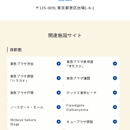
〒135-0091 東京都港区台場1-6-1
関連施設サイト
首都圏
東急プラザ表参道
東急プラザ渋谷
「オモカド」
東急プラザ原宿
東急プラザ蒲田
「ハラカド」
東急プラザ戸塚
デックス東京ビーチ
Forestgate
ノースポート・モール
Daikanyama
Shibuya Sakura
キュープラザ原宿
Stage