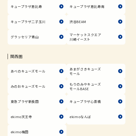
キュープラザ恵比寿
キュープラザ恵比寿南
キュープラザ二子玉川
渋谷BEAM
マーケットスクエア
グラッセリア青山
川崎イースト
関西圏
あまがさきキューズ
あべのキューズモール
モール
もりのみやキューズ
みのおキューズモール
モールBASE
東急プラザ新長田
キュープラザ心斎橋
ekimo天王寺
ekimoなんば
ekimo梅田