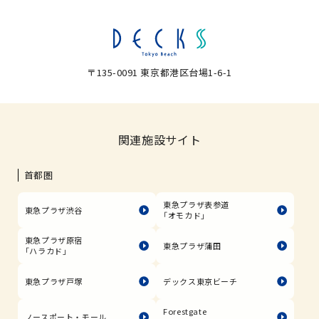
〒135-0091 東京都港区台場1-6-1
関連施設サイト
首都圏
東急プラザ表参道
東急プラザ渋谷
「オモカド」
東急プラザ原宿
東急プラザ蒲田
「ハラカド」
東急プラザ戸塚
デックス東京ビーチ
Forestgate
ノースポート・モール