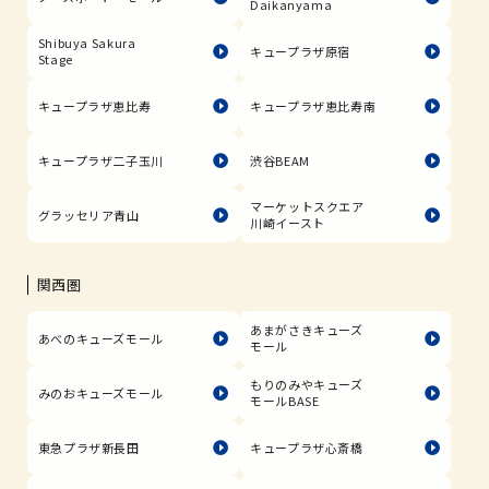
Daikanyama
Shibuya Sakura
キュープラザ原宿
Stage
キュープラザ恵比寿
キュープラザ恵比寿南
キュープラザ二子玉川
渋谷BEAM
マーケットスクエア
グラッセリア青山
川崎イースト
関西圏
あまがさきキューズ
あべのキューズモール
モール
もりのみやキューズ
みのおキューズモール
モールBASE
東急プラザ新長田
キュープラザ心斎橋