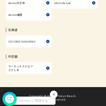
ekimo天王寺
ekimoなんば
ekimo梅田
北海道
COCONO SUSUKINO
中京圏
マーケットスクエア
ささしま
Copyright © DECKS Tokyo Beach.
閉じる
All rights reserved.
Gemini に質問する