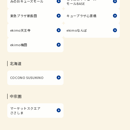
みのおキューズモール
モールBASE
東急プラザ新長田
キュープラザ心斎橋
ekimo天王寺
ekimoなんば
ekimo梅田
北海道
COCONO SUSUKINO
中京圏
マーケットスクエア
ささしま