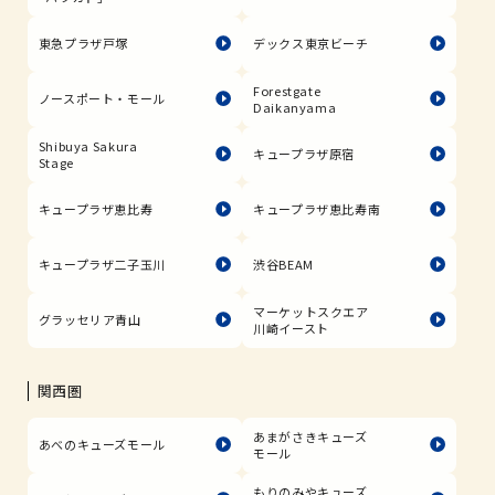
東急プラザ戸塚
デックス東京ビーチ
Forestgate
ノースポート・モール
Daikanyama
Shibuya Sakura
キュープラザ原宿
Stage
キュープラザ恵比寿
キュープラザ恵比寿南
キュープラザ二子玉川
渋谷BEAM
マーケットスクエア
グラッセリア青山
川崎イースト
関西圏
あまがさきキューズ
あべのキューズモール
モール
もりのみやキューズ