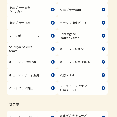
東急プラザ原宿
東急プラザ蒲田
「ハラカド」
東急プラザ戸塚
デックス東京ビーチ
Forestgate
ノースポート・モール
Daikanyama
Shibuya Sakura
キュープラザ原宿
Stage
キュープラザ恵比寿
キュープラザ恵比寿南
キュープラザ二子玉川
渋谷BEAM
マーケットスクエア
グラッセリア青山
川崎イースト
関西圏
あまがさきキューズ