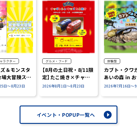
ャラクター
グルメ・フード
体験型
ンズ＆モンスタ
【8月の土日祝・8/11限
カブト・クワガ
台場大冒険スタ
定】たこ焼き×チャギ
あいの森 in 
リー開催！
ントン✨
2026
25日～8月23日
2026年8月1日～8月23日
2026年7月16日～
イベント・POPUP一覧へ