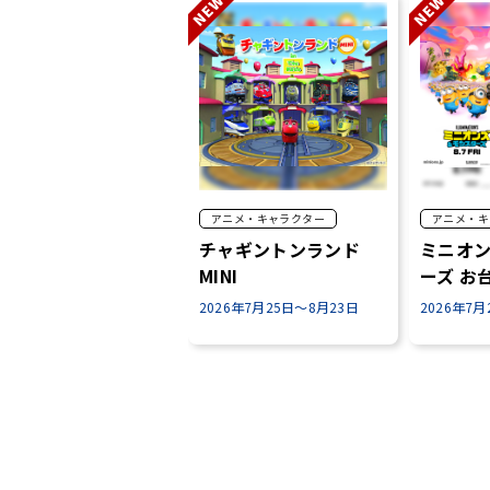
アニメ・キャラクター
アニメ・キ
チャギントンランド
ミニオ
MINI
ーズ お
ンプラ
2026年7月25日～8月23日
2026年7月