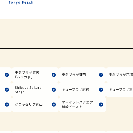
東急プラザ原宿
東急プラザ蒲田
東急プラザ戸
「ハラカド」
Shibuya Sakura
キュープラザ原宿
キュープラザ恵
Stage
マーケットスクエア
グラッセリア青山
川崎イースト