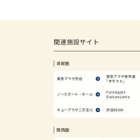
関連施設サイト
首都圏
東急プラザ表参道
東急プラザ渋谷
「オモカド」
Forestgate
ノースポート・モール
Daikanyama
キュープラザ二子玉川
渋谷BEAM
関西圏