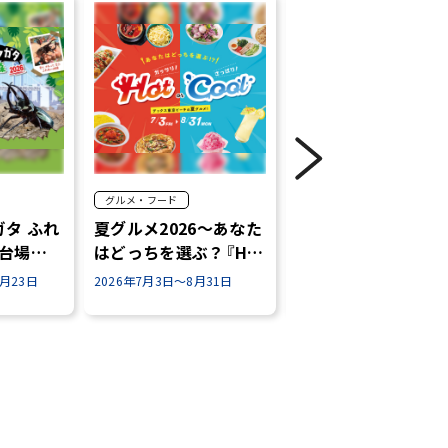
グルメ・フード
お得情報
タ ふれ
夏グルメ2026～あなた
お台場ーゲン 2026
お台場
はどっちを選ぶ？『Hot
SUMMER
or Cool』～
9月23日
2026年7月3日～8月31日
2026年7月3日～8月31日