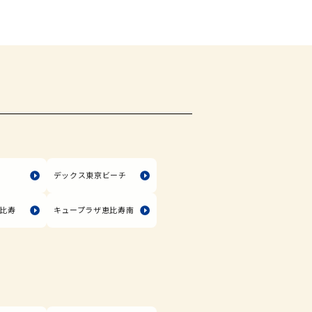
塚
デックス東京ビーチ
比寿
キュープラザ恵比寿南