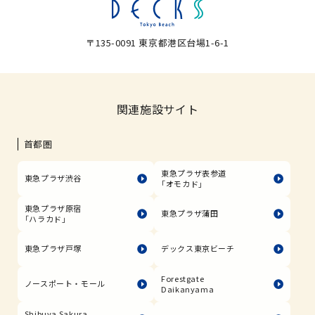
〒135-0091 東京都港区台場1-6-1
関連施設サイト
首都圏
東急プラザ表参道
東急プラザ渋谷
「オモカド」
東急プラザ原宿
東急プラザ蒲田
「ハラカド」
東急プラザ戸塚
デックス東京ビーチ
Forestgate
ノースポート・モール
Daikanyama
Shibuya Sakura