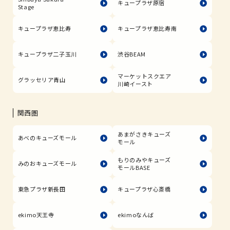
キュープラザ原宿
Stage
キュープラザ恵比寿
キュープラザ恵比寿南
キュープラザ二子玉川
渋谷BEAM
マーケットスクエア
グラッセリア青山
川崎イースト
関西圏
あまがさきキューズ
あべのキューズモール
モール
もりのみやキューズ
みのおキューズモール
モールBASE
東急プラザ新長田
キュープラザ心斎橋
ekimo天王寺
ekimoなんば