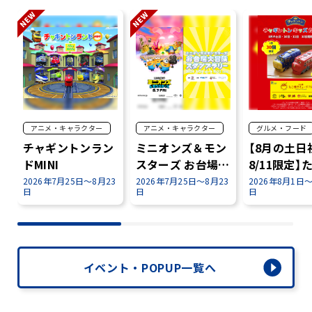
アニメ・キャラクター
アニメ・キャラクター
グルメ・フード
チャギントンラン
ミニオンズ＆モン
【8月の土日
ドMINI
スターズ お台場大
8/11限定】
冒険スタンプラリ
き×チャギ
2026年7月25日～8月23
2026年7月25日～8月23
2026年8月1日～
日
日
日
ー開催！
✨
イベント・POPUP一覧へ