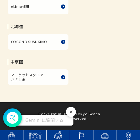
ekimo梅田
北海道
COCONO SUSUKINO
中京圏
マーケットスクエア
ささしま
Copyright © DECKS Tokyo Beach.
閉じる
All rights reserved.
Gemini に質問する