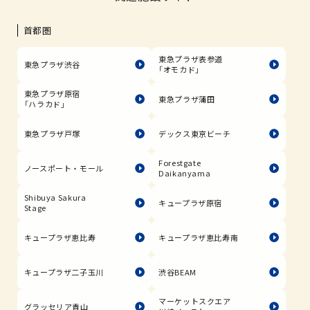
首都圏
東急プラザ表参道
東急プラザ渋谷
「オモカド」
東急プラザ原宿
東急プラザ蒲田
「ハラカド」
東急プラザ戸塚
デックス東京ビーチ
Forestgate
ノースポート・モール
Daikanyama
Shibuya Sakura
キュープラザ原宿
Stage
キュープラザ恵比寿
キュープラザ恵比寿南
キュープラザ二子玉川
渋谷BEAM
マーケットスクエア
グラッセリア青山