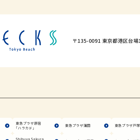
〒135-0091 東京都港区台場1
東急プラザ原宿
東急プラザ蒲田
東急プラザ戸
「ハラカド」
Shibuya Sakura