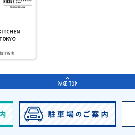
KITCHEN
 TOKYO
和洋折衷
PAGE TOP