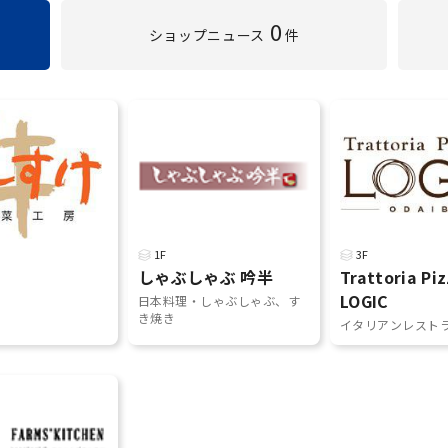
0
ショップ
ニュース
件
1F
3F
け
しゃぶしゃぶ 吟半
Trattoria Piz
LOGIC
日本料理・しゃぶしゃぶ、す
き焼き
イタリアンレスト