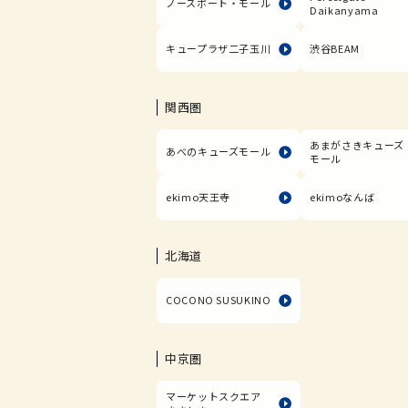
ノースポート・モール
Daikanyama
キュープラザ二子玉川
渋谷BEAM
関西圏
あまがさきキューズ
あべのキューズモール
モール
ekimo天王寺
ekimoなんば
北海道
COCONO SUSUKINO
中京圏
マーケットスクエア