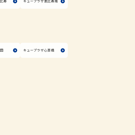
比寿
キュープラザ恵比寿南
長田
キュープラザ心斎橋