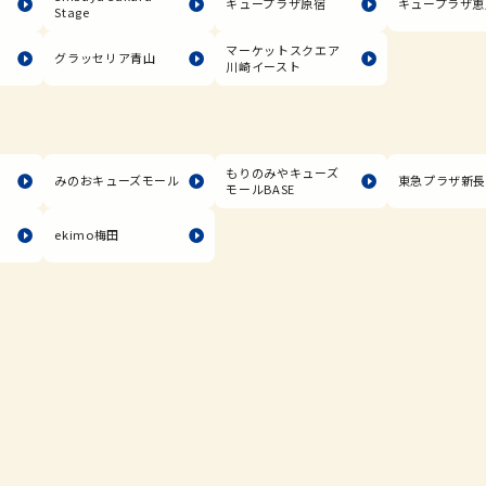
キュープラザ原宿
キュープラザ恵
Stage
マーケットスクエア
グラッセリア青山
川崎イースト
もりのみやキューズ
みのおキューズモール
東急プラザ新
モールBASE
ekimo梅田