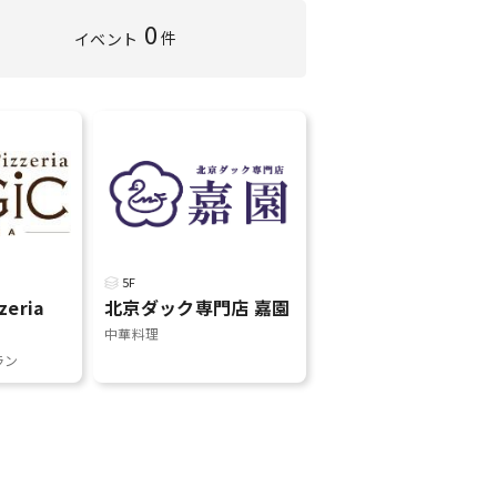
0
件
イベント
5F
zeria
北京ダック専門店 嘉園
中華料理
ラン