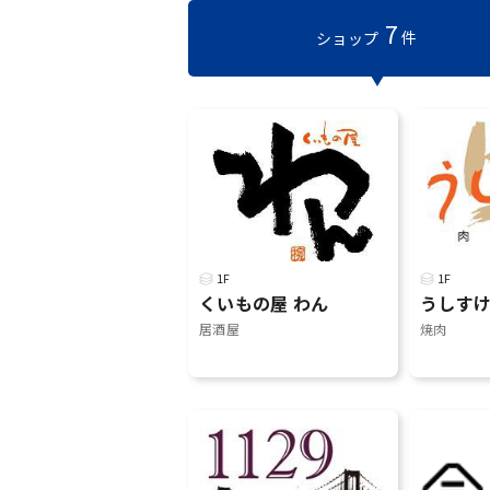
7
件
ショップ
1F
1F
くいもの屋 わん
うしす
居酒屋
焼肉