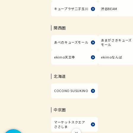
キュープラザ二子玉川
渋谷BEAM
関西圏
あまがさきキューズ
あべのキューズモール
モール
ekimo天王寺
ekimoなんば
北海道
COCONO SUSUKINO
中京圏
マーケットスクエア
ささしま