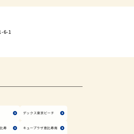
-6-1
塚
デックス東京ビーチ
比寿
キュープラザ恵比寿南