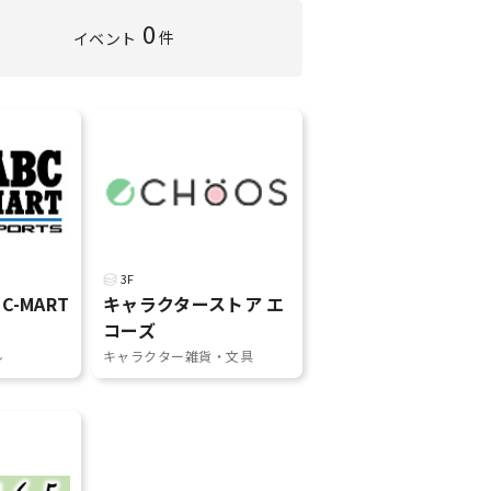
0
件
イベント
3F
BC-MART
キャラクターストア エ
コーズ
ル
キャラクター雑貨・文具