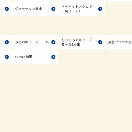
マーケットスクエア
グラッセリア青山
川崎イースト
もりのみやキューズ
みのおキューズモール
東急プラザ新
モールBASE
ekimo梅田