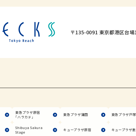
〒135-0091 東京都港区台場1
東急プラザ原宿
東急プラザ蒲田
東急プラザ戸
「ハラカド」
Shibuya Sakura
キュープラザ原宿
キュープラザ恵
Stage