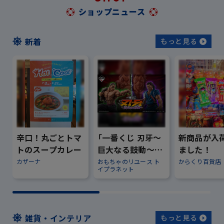
ショップニュース
新着
もっと見る
辛口！丸ごとトマ
「一番くじ 刃牙～
新商品が入
トのスープカレー
巨大なる鼓動～」
ました！
のご案内
カザーナ
おもちゃのリユース ト
からくり百貨店
イプラネット
雑貨・インテリア
もっと見る