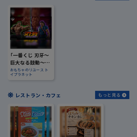
「一番くじ 刃牙～
巨大なる鼓動～」
のご案内
おもちゃのリユース ト
イプラネット
レストラン・カフェ
もっと見る