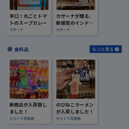
辛口！丸ごとトマ
カザーナが贈る、
トのスープカレー
新感覚のインドカ
レー
カザーナ
カザーナ
食料品
もっと見る
新商品が入荷致し
のびねこラーメン
ました！
が入荷しました！
からくり百貨店
からくり百貨店