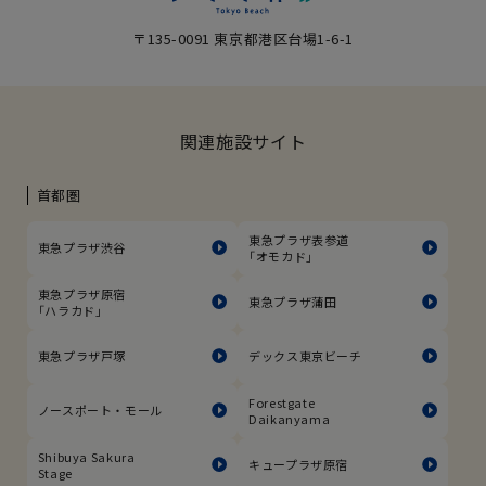
〒135-0091 東京都港区台場1-6-1
関連施設サイト
首都圏
東急プラザ表参道
東急プラザ渋谷
「オモカド」
東急プラザ原宿
東急プラザ蒲田
「ハラカド」
東急プラザ戸塚
デックス東京ビーチ
Forestgate
ノースポート・モール
Daikanyama
Shibuya Sakura
キュープラザ原宿
Stage