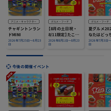
アニメ・キャラクター
グルメ・フード
グルメ・フード
チャギントンラン
【8月の土日祝・
夏グルメ20
ドMINI
8/11限定】たこ焼
なたはどっ
き×チャギントン
ぶ？『Hot o
2026年7月25日～8月23
2026年8月1日～8月23
2026年7月3日～
日
日
日
✨
Cool』～
今後の開催イベント