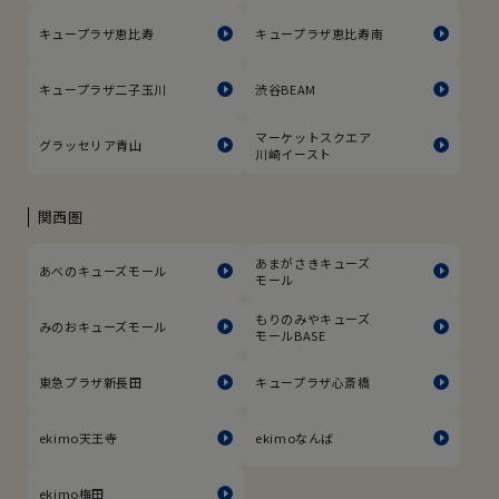
キュープラザ恵比寿
キュープラザ恵比寿南
キュープラザ二子玉川
渋谷BEAM
マーケットスクエア
グラッセリア青山
川崎イースト
関西圏
あまがさきキューズ
あべのキューズモール
モール
もりのみやキューズ
みのおキューズモール
モールBASE
東急プラザ新長田
キュープラザ心斎橋
ekimo天王寺
ekimoなんば
ekimo梅田