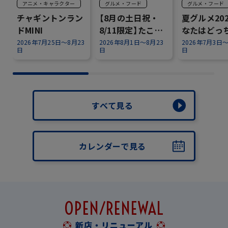
アニメ・キャラクター
グルメ・フード
グルメ・フード
チャギントンラン
【8月の土日祝・
夏グルメ20
ドMINI
8/11限定】たこ焼
なたはどっ
き×チャギントン
ぶ？『Hot o
2026年7月25日～8月23
2026年8月1日～8月23
2026年7月3日～
日
日
日
✨
Cool』～
すべて見る
カレンダーで見る
OPEN/RENEWAL
新店・リニューアル