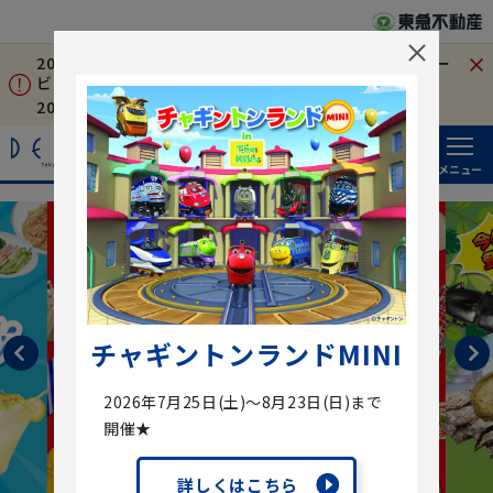
2026年7月18日㈯～8月31日㈪ 駐車場料金・駐車場サー
ビスについて
2026年8月8日㈯～8月16日㈰ 夏季営業時間について
検索
落とし物
SNS
メニュー
チャギントンランドMINI
2026年7月25日(土)～8月23日(日)まで
開催★
詳しくはこちら