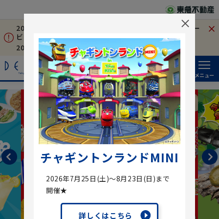
2026年7月18日㈯～8月31日㈪ 駐車場料金・駐車場サー
ビスについて
2026年8月8日㈯～8月16日㈰ 夏季営業時間について
検索
落とし物
SNS
メニュー
チャギントンランドMINI
2026年7月25日(土)～8月23日(日)まで
開催★
詳しくはこちら