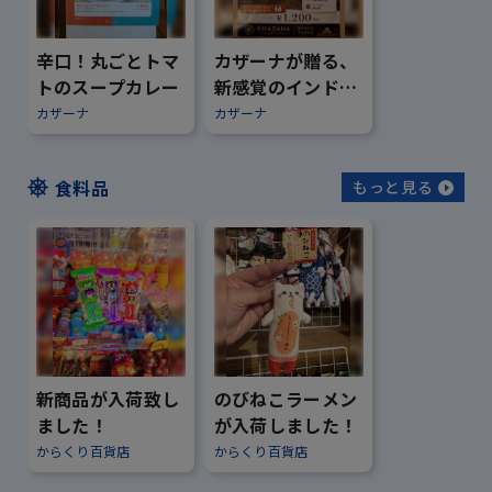
辛口！丸ごとトマ
カザーナが贈る、
トのスープカレー
新感覚のインドカ
レー
カザーナ
カザーナ
食料品
もっと見る
新商品が入荷致し
のびねこラーメン
ました！
が入荷しました！
からくり百貨店
からくり百貨店