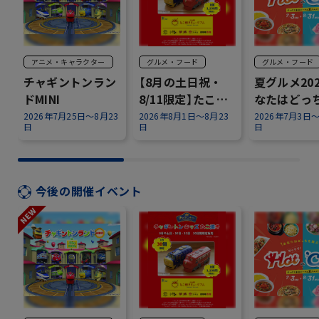
アニメ・キャラクター
グルメ・フード
グルメ・フード
チャギントンラン
【8月の土日祝・
夏グルメ20
ドMINI
8/11限定】たこ焼
なたはどっ
き×チャギントン
ぶ？『Hot o
2026年7月25日～8月23
2026年8月1日～8月23
2026年7月3日～
日
日
日
✨
Cool』～
今後の開催イベント