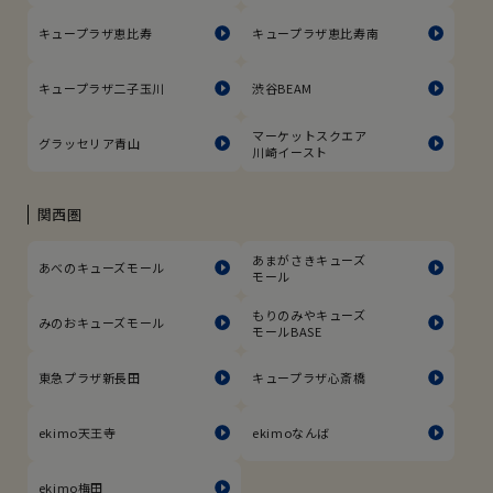
キュープラザ恵比寿
キュープラザ恵比寿南
キュープラザ二子玉川
渋谷BEAM
マーケットスクエア
グラッセリア青山
川崎イースト
関西圏
あまがさきキューズ
あべのキューズモール
モール
もりのみやキューズ
みのおキューズモール
モールBASE
東急プラザ新長田
キュープラザ心斎橋
ekimo天王寺
ekimoなんば
ekimo梅田