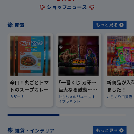
ショップニュース
新着
もっと見る
辛口！丸ごとトマ
「一番くじ 刃牙～
新商品が入
トのスープカレー
巨大なる鼓動～」
ました！
のご案内
カザーナ
おもちゃのリユース ト
からくり百貨店
イプラネット
雑貨・インテリア
もっと見る