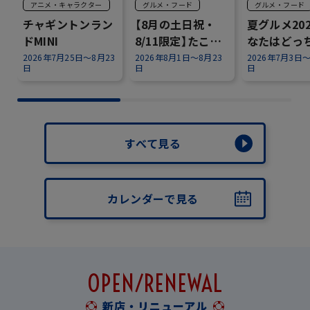
アニメ・キャラクター
グルメ・フード
グルメ・フード
チャギントンラン
【8月の土日祝・
夏グルメ20
ドMINI
8/11限定】たこ焼
なたはどっ
き×チャギントン
ぶ？『Hot o
2026年7月25日～8月23
2026年8月1日～8月23
2026年7月3日～
日
日
日
✨
Cool』～
すべて見る
カレンダーで見る
OPEN/RENEWAL
新店・リニューアル