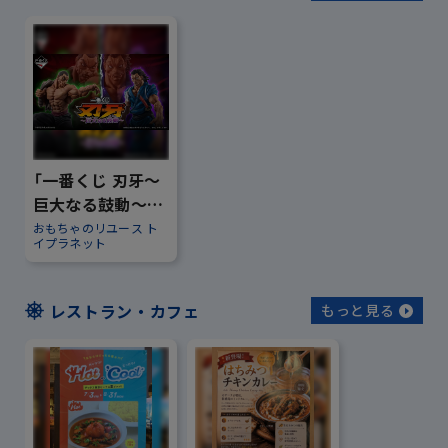
「一番くじ 刃牙～
巨大なる鼓動～」
のご案内
おもちゃのリユース ト
イプラネット
レストラン・カフェ
もっと見る