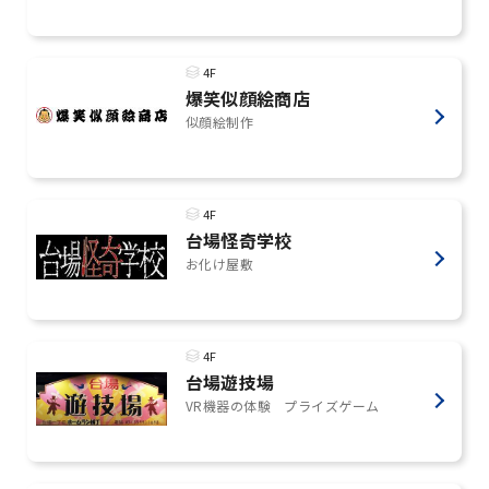
4F
爆笑似顔絵商店
似顔絵制作
4F
台場怪奇学校
お化け屋敷
4F
台場遊技場
VR機器の体験 プライズゲーム