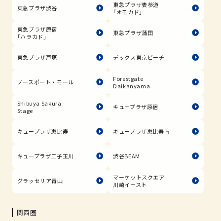
東急プラザ表参道
東急プラザ渋谷
「オモカド」
東急プラザ原宿
東急プラザ蒲田
「ハラカド」
東急プラザ戸塚
デックス東京ビーチ
Forestgate
ノースポート・モール
Daikanyama
Shibuya Sakura
キュープラザ原宿
Stage
キュープラザ恵比寿
キュープラザ恵比寿南
キュープラザ二子玉川
渋谷BEAM
マーケットスクエア
グラッセリア青山
川崎イースト
関西圏