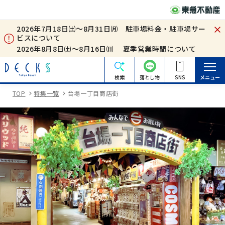
2026年7月18日㈯～8月31日㈪ 駐車場料金・駐車場サー
ビスについて
2026年8月8日㈯～8月16日㈰ 夏季営業時間について
検索
落とし物
SNS
メニュー
TOP
特集一覧
台場一丁目商店街