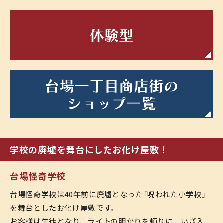
駄
体
台
学校の廃墟を舞台にしたお化け屋敷！
台場怪奇学校
台場怪奇学校は40年前に廃墟となった「呪われた小学校」
を舞台としたお化け屋敷です。
お客様は生徒となり、ライトの明かりを頼りに、いざ入