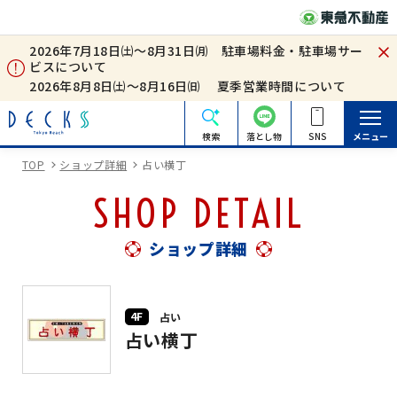
2026年7月18日㈯～8月31日㈪ 駐車場料金・駐車場サー
ビスについて
2026年8月8日㈯～8月16日㈰ 夏季営業時間について
検索
落とし物
SNS
メニュー
TOP
ショップ詳細
占い横丁
SHOP DETAIL
ショップ詳細
4F
占い
占い横丁