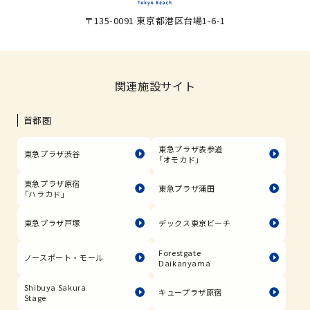
〒135-0091 東京都港区台場1-6-1
関連施設サイト
首都圏
東急プラザ表参道
東急プラザ渋谷
「オモカド」
東急プラザ原宿
東急プラザ蒲田
「ハラカド」
東急プラザ戸塚
デックス東京ビーチ
Forestgate
ノースポート・モール
Daikanyama
Shibuya Sakura
キュープラザ原宿
Stage