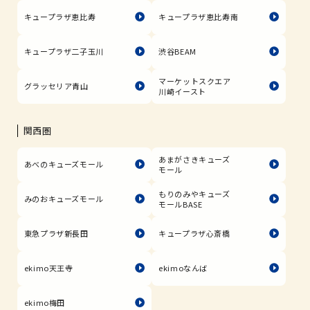
キュープラザ恵比寿
キュープラザ恵比寿南
キュープラザ二子玉川
渋谷BEAM
マーケットスクエア
グラッセリア青山
川崎イースト
関西圏
あまがさきキューズ
あべのキューズモール
モール
もりのみやキューズ
みのおキューズモール
モールBASE
東急プラザ新長田
キュープラザ心斎橋
ekimo天王寺
ekimoなんば
ekimo梅田