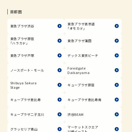
首都圏
東急プラザ表参道
東急プラザ渋谷
「オモカド」
東急プラザ原宿
東急プラザ蒲田
「ハラカド」
東急プラザ戸塚
デックス東京ビーチ
Forestgate
ノースポート・モール
Daikanyama
Shibuya Sakura
キュープラザ原宿
Stage
キュープラザ恵比寿
キュープラザ恵比寿南
キュープラザ二子玉川
渋谷BEAM
マーケットスクエア
グラッセリア青山
川崎イースト