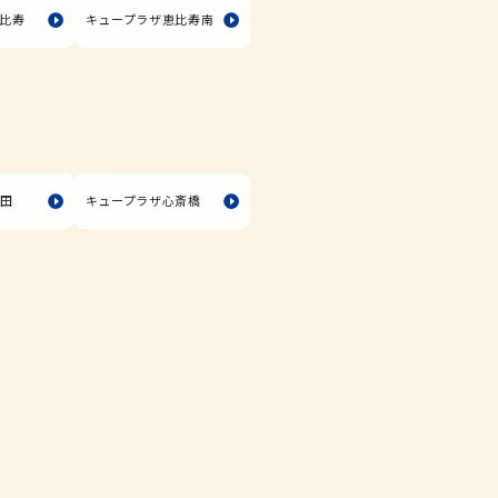
比寿
キュープラザ恵比寿南
長田
キュープラザ心斎橋