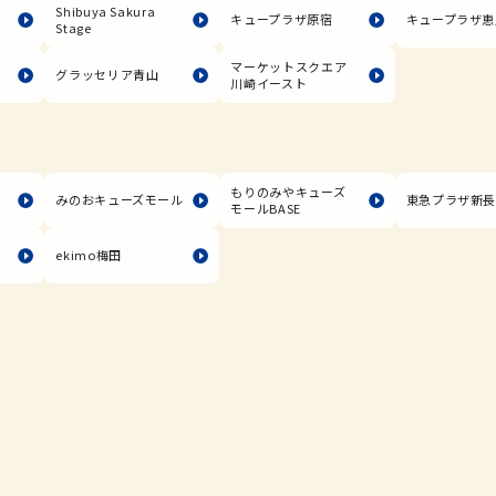
Shibuya Sakura
キュープラザ原宿
キュープラザ恵
Stage
マーケットスクエア
グラッセリア青山
川崎イースト
もりのみやキューズ
みのおキューズモール
東急プラザ新
モールBASE
ekimo梅田