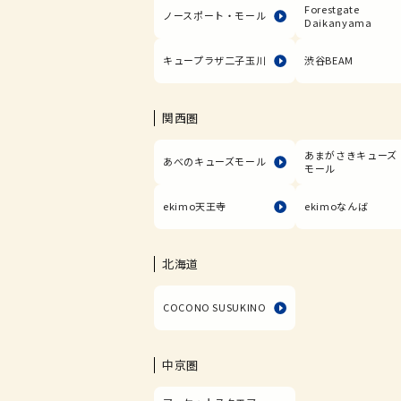
Forestgate
ノースポート・モール
Daikanyama
キュープラザ二子玉川
渋谷BEAM
関西圏
あまがさきキューズ
あべのキューズモール
モール
ekimo天王寺
ekimoなんば
北海道
COCONO SUSUKINO
中京圏