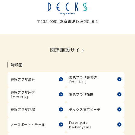
〒135-0091 東京都港区台場1-6-1
関連施設サイト
首都圏
東急プラザ表参道
東急プラザ渋谷
「オモカド」
東急プラザ原宿
東急プラザ蒲田
「ハラカド」
東急プラザ戸塚
デックス東京ビーチ
Forestgate
ノースポート・モール
Daikanyama