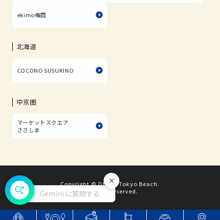
ekimo梅田
北海道
COCONO SUSUKINO
中京圏
マーケットスクエア
ささしま
Copyright © DECKS Tokyo Beach.
閉じる
All rights reserved.
Gemini に質問する