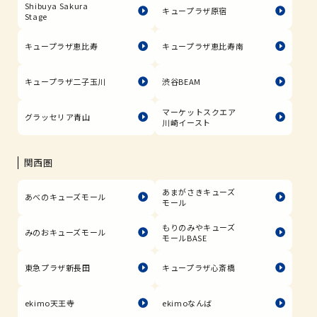
Shibuya Sakura
キュープラザ原宿
Stage
キュープラザ恵比寿
キュープラザ恵比寿南
キュープラザ二子玉川
渋谷BEAM
マーケットスクエア
グラッセリア青山
川崎イースト
関西圏
あまがさきキューズ
あべのキューズモール
モール
もりのみやキューズ
みのおキューズモール
モールBASE
東急プラザ新長田
キュープラザ心斎橋
ekimo天王寺
ekimoなんば