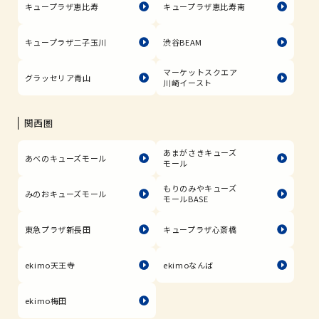
キュープラザ恵比寿
キュープラザ恵比寿南
キュープラザ二子玉川
渋谷BEAM
マーケットスクエア
グラッセリア青山
川崎イースト
関西圏
あまがさきキューズ
あべのキューズモール
モール
もりのみやキューズ
みのおキューズモール
モールBASE
東急プラザ新長田
キュープラザ心斎橋
ekimo天王寺
ekimoなんば
ekimo梅田