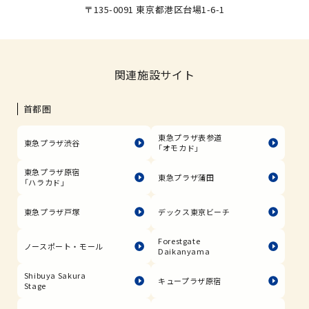
〒135-0091 東京都港区台場1-6-1
関連施設サイト
首都圏
東急プラザ表参道
東急プラザ渋谷
「オモカド」
東急プラザ原宿
東急プラザ蒲田
「ハラカド」
東急プラザ戸塚
デックス東京ビーチ
Forestgate
ノースポート・モール
Daikanyama
Shibuya Sakura
キュープラザ原宿
Stage