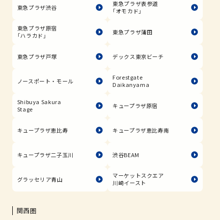
東急プラザ表参道
東急プラザ渋谷
「オモカド」
東急プラザ原宿
東急プラザ蒲田
「ハラカド」
東急プラザ戸塚
デックス東京ビーチ
Forestgate
ノースポート・モール
Daikanyama
Shibuya Sakura
キュープラザ原宿
Stage
キュープラザ恵比寿
キュープラザ恵比寿南
キュープラザ二子玉川
渋谷BEAM
マーケットスクエア
グラッセリア青山
川崎イースト
関西圏