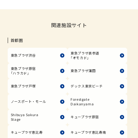
関連施設サイト
首都圏
東急プラザ表参道
東急プラザ渋谷
「オモカド」
東急プラザ原宿
東急プラザ蒲田
「ハラカド」
東急プラザ戸塚
デックス東京ビーチ
Forestgate
ノースポート・モール
Daikanyama
Shibuya Sakura
キュープラザ原宿
Stage
キュープラザ恵比寿
キュープラザ恵比寿南