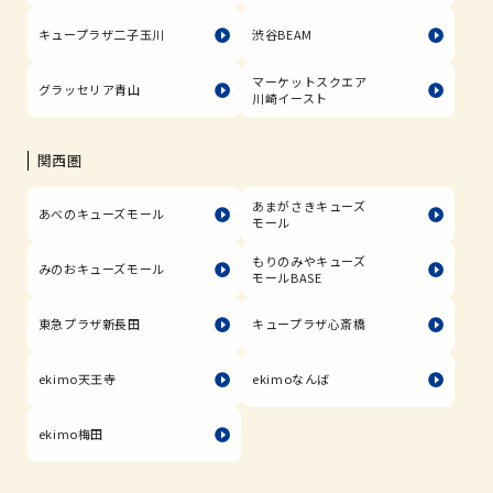
キュープラザ二子玉川
渋谷BEAM
マーケットスクエア
グラッセリア青山
川崎イースト
関西圏
あまがさきキューズ
あべのキューズモール
モール
もりのみやキューズ
みのおキューズモール
モールBASE
東急プラザ新長田
キュープラザ心斎橋
ekimo天王寺
ekimoなんば
ekimo梅田