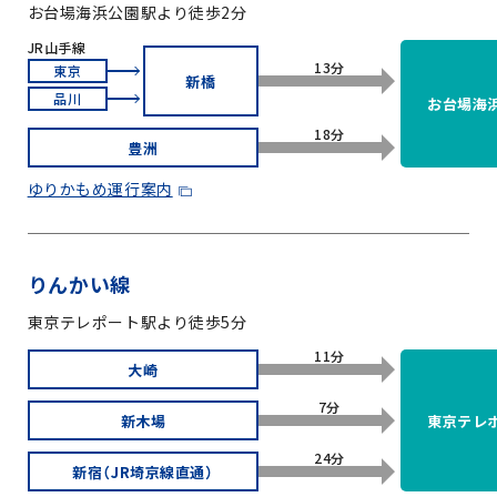
お台場海浜公園駅より徒歩2分
JR山手線
13分
東京
新橋
品川
お台場海
18分
豊洲
ゆりかもめ運行案内
りんかい線
東京テレポート駅より徒歩5分
11分
大崎
7分
新木場
東京テレ
24分
新宿（JR埼京線直通）