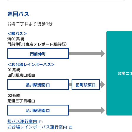
巡回バス
台場二丁目より徒歩1分
＜都バス＞
海01系統
門前仲町（東京テレポート駅前行）
門前仲町
＜お台場レインボーバス＞
01系統
台場二
田町駅東口経由
品川駅港南口
田町駅東口
02系統
芝浦三丁目経由
品川駅港南口
都バス運行案内
お台場レインボーバス運行案内