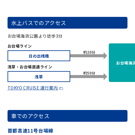
水上バスでのアクセス
お台場海浜公園より徒歩3分
お台場ライン
約20分
日の出桟橋
お台場海
浅草・お台場直通ライン
約50分
浅草
TOKYO CRUISE 運行案内
車でのアクセス
首都高速11号台場線