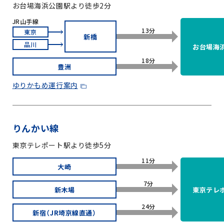
お台場海浜公園駅より徒歩2分
JR山手線
13分
東京
新橋
品川
お台場海
18分
豊洲
ゆりかもめ運行案内
りんかい線
東京テレポート駅より徒歩5分
11分
大崎
7分
新木場
東京テレ
24分
新宿（JR埼京線直通）