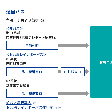
巡回バス
台場二丁目より徒歩1分
＜都バス＞
海01系統
門前仲町（東京テレポート駅前行）
門前仲町
＜お台場レインボーバス＞
01系統
台場二
田町駅東口経由
品川駅港南口
田町駅東口
02系統
芝浦三丁目経由
品川駅港南口
都バス運行案内
お台場レインボーバス運行案内