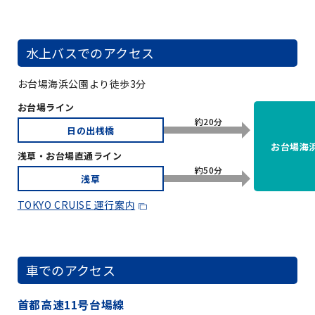
水上バスでのアクセス
お台場海浜公園より徒歩3分
お台場ライン
約20分
日の出桟橋
お台場海
浅草・お台場直通ライン
約50分
浅草
TOKYO CRUISE 運行案内
車でのアクセス
首都高速11号台場線