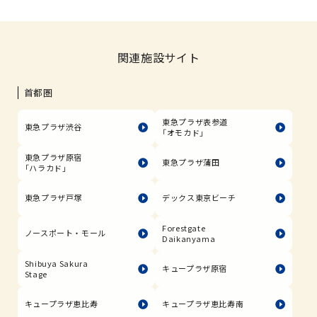
関連施設サイト
首都圏
東急プラザ表参道
東急プラザ渋谷
「オモカド」
東急プラザ原宿
東急プラザ蒲田
「ハラカド」
東急プラザ戸塚
デックス東京ビーチ
Forestgate
ノースポート・モール
Daikanyama
Shibuya Sakura
キュープラザ原宿
Stage
キュープラザ恵比寿
キュープラザ恵比寿南