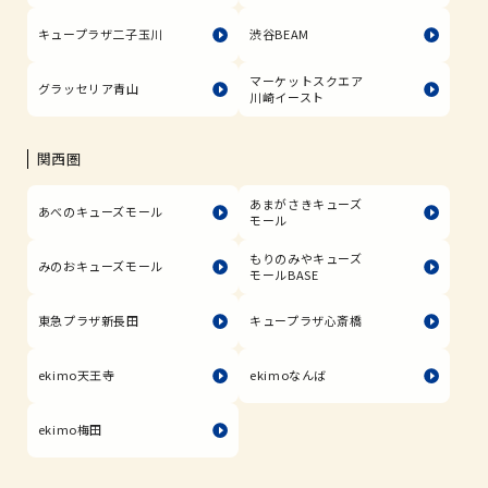
キュープラザ二子玉川
渋谷BEAM
マーケットスクエア
グラッセリア青山
川崎イースト
関西圏
あまがさきキューズ
あべのキューズモール
モール
もりのみやキューズ
みのおキューズモール
モールBASE
東急プラザ新長田
キュープラザ心斎橋
ekimo天王寺
ekimoなんば
ekimo梅田