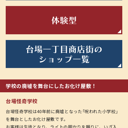
駄
体
台
学校の廃墟を舞台にしたお化け屋敷！
台場怪奇学校
台場怪奇学校は40年前に廃墟となった「呪われた小学校」
を舞台としたお化け屋敷です。
お客様は生徒となり、ライトの明かりを頼りに、いざ入