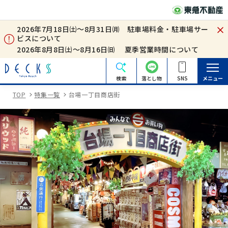
2026年7月18日㈯～8月31日㈪ 駐車場料金・駐車場サー
ビスについて
2026年8月8日㈯～8月16日㈰ 夏季営業時間について
検索
落とし物
SNS
メニュー
TOP
特集一覧
台場一丁目商店街