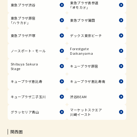
東急プラザ表参道
東急プラザ渋谷
「オモカド」
東急プラザ原宿
東急プラザ蒲田
「ハラカド」
東急プラザ戸塚
デックス東京ビーチ
Forestgate
ノースポート・モール
Daikanyama
Shibuya Sakura
キュープラザ原宿
Stage
キュープラザ恵比寿
キュープラザ恵比寿南
キュープラザ二子玉川
渋谷BEAM
マーケットスクエア
グラッセリア青山
川崎イースト
関西圏