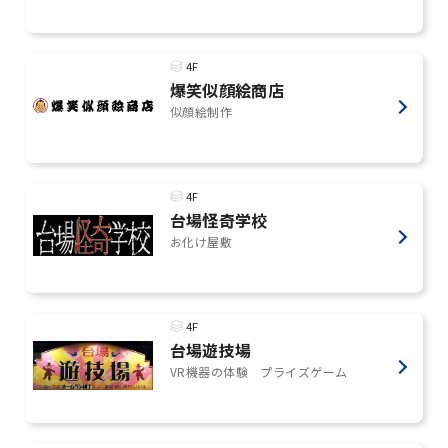
4F
爆笑似顔絵商店
似顔絵制作
4F
台場怪奇学校
お化け屋敷
4F
台場遊技場
VR機器の体験 プライズゲーム