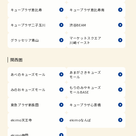
キュープラザ恵比寿
キュープラザ恵比寿南
キュープラザ二子玉川
渋谷BEAM
マーケットスクエア
グラッセリア青山
川崎イースト
関西圏
あまがさきキューズ
あべのキューズモール
モール
もりのみやキューズ
みのおキューズモール
モールBASE
東急プラザ新長田
キュープラザ心斎橋
ekimo天王寺
ekimoなんば
ekimo梅田