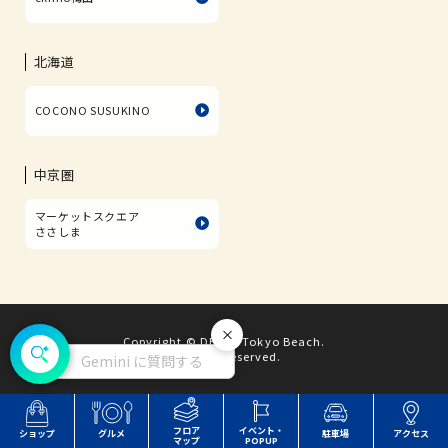
北海道
COCONO SUSUKINO
中京圏
マーケットスクエア
ささしま
Copyright © DECKS Tokyo Beach.
閉じる
All rights reserved.
Gemini に質問する
フロア
イベント・
ショップ
グルメ
駐車場
アクセス
マップ
POPUP