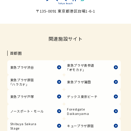
〒135-0091 東京都港区台場1-6-1
関連施設サイト
首都圏
東急プラザ表参道
東急プラザ渋谷
「オモカド」
東急プラザ原宿
東急プラザ蒲田
「ハラカド」
東急プラザ戸塚
デックス東京ビーチ
Forestgate
ノースポート・モール
Daikanyama
Shibuya Sakura
キュープラザ原宿
Stage