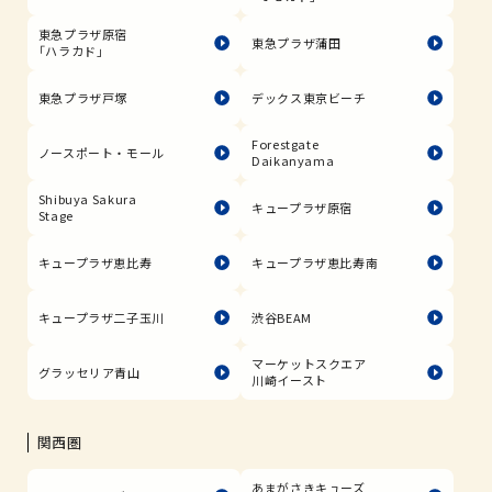
東急プラザ原宿
東急プラザ蒲田
「ハラカド」
東急プラザ戸塚
デックス東京ビーチ
Forestgate
ノースポート・モール
Daikanyama
Shibuya Sakura
キュープラザ原宿
Stage
キュープラザ恵比寿
キュープラザ恵比寿南
キュープラザ二子玉川
渋谷BEAM
マーケットスクエア
グラッセリア青山
川崎イースト
関西圏
あまがさきキューズ