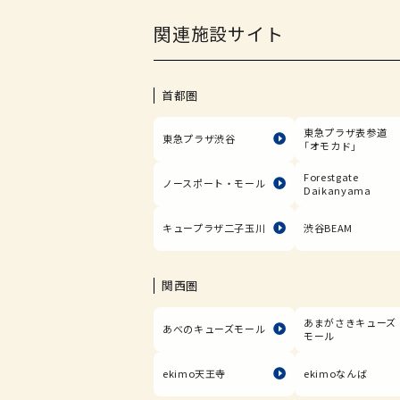
関連施設サイト
首都圏
東急プラザ表参道
東急プラザ渋谷
「オモカド」
Forestgate
ノースポート・モール
Daikanyama
キュープラザ二子玉川
渋谷BEAM
関西圏
あまがさきキューズ
あべのキューズモール
モール
ekimo天王寺
ekimoなんば