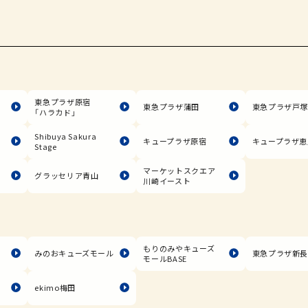
東急プラザ原宿
東急プラザ蒲田
東急プラザ戸
「ハラカド」
Shibuya Sakura
キュープラザ原宿
キュープラザ恵
Stage
マーケットスクエア
グラッセリア青山
川崎イースト
もりのみやキューズ
みのおキューズモール
東急プラザ新
モールBASE
ekimo梅田