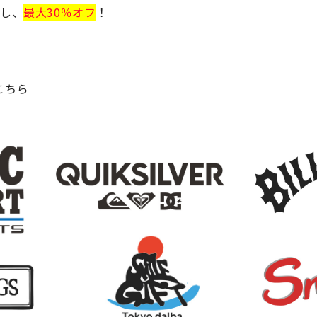
加し、
最大30％オフ
！
！
こちら