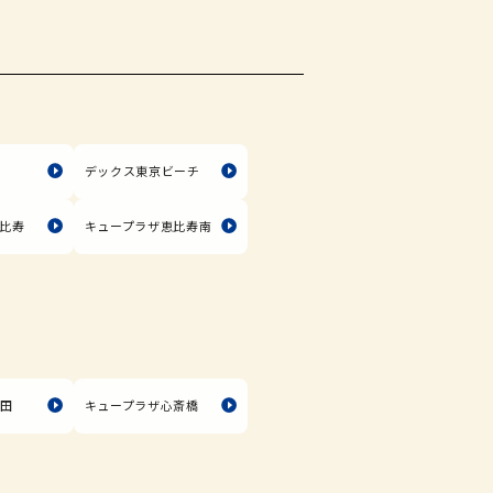
塚
デックス東京ビーチ
比寿
キュープラザ恵比寿南
長田
キュープラザ心斎橋